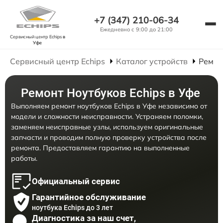
+7 (347) 210-06-34
Ежедневно с 9:00 до 21:00
Сервисный центр Echips
в
Уфе
Сервисный центр Echips
Каталог устройств
Ремон
Ремонт Ноутбуков Echips в Уфе
Выполняем ремонт ноутбуков Echips в Уфе независимо от
модели и сложности неисправности. Устраняем поломки,
заменяем неисправные узлы, используем оригинальные
запчасти и проводим полную проверку устройства после
ремонта. Предоставляем гарантию на выполненные
работы.
Официальный сервис
Гарантийное обслуживание
ноутбука Echips до 3 лет
Диагностика за наш счет,