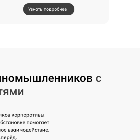
Узнать подробнее
единомышленников
с
тями
иков корпоративы,
обстановке помогает
ное взаимодействие.
вперёд.