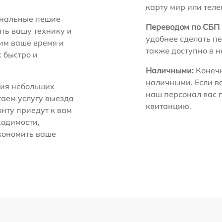
карту мир или тел
нальные пешие
Переводом по СБП 
ть вашу технику и
удобнее сделать пе
ним ваше время и
также доступно в 
с быстро и
Наличными:
Конечн
наличными. Если в
ия небольших
наш персонал вас 
гаем услугу выезда
квитанцию.
нту приедут к вам
ходимости,
экономить ваше