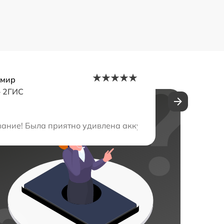
амир
–
2ГИС
ень быстро и качественно. Я рекомендую всем ваш серви
ание! Была приятно удивлена аккуратностью и професс